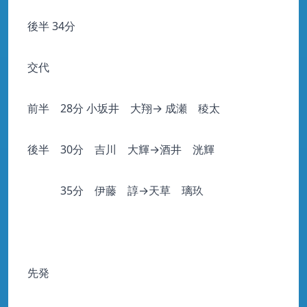
後半 34分
交代
前半 28分 小坂井 大翔→ 成瀬 稜太
後半 30分 吉川 大輝→酒井 洸輝
35分 伊藤 諄→天草 璃玖
先発