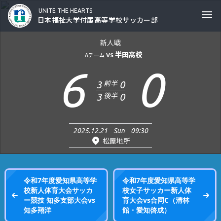
日本福祉大学付属高等学校サッカー部
UNITE THE HEARTS
Ope
日本福祉大学付属高等学校サッカー部
新人戦
半田高校
Aチーム
VS
6
0
前半
3
0
後半
3
0
2025.12.21
Sun
09:30
松屋地所
令和7年度愛知県高等学
令和7年度愛知県高等学
校新人体育大会サッカ
校女子サッカー新人体
ー競技 知多支部大会vs
育大会vs合同C（清林
知多翔洋
館・愛知啓成）