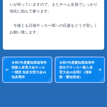
いが待っていますので、またチーム全員でしっかり
強化に励んで参ります。
今後とも日福サッカー部への応援をどうぞ宜しく
お願い致します。
令和7年度愛知県高等学
令和7年度愛知県高等学
校新人体育大会サッカ
校女子サッカー新人体
ー競技 知多支部大会vs
育大会vs合同C（清林
知多翔洋
館・愛知啓成）