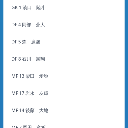
GK 1 濱口 陸斗
DF 4 阿部 蒼大
DF 5 森 廉晟
DF 8 石川 遥翔
MF 13 柴田 愛弥
MF 17 岩永 友輝
MF 14 後藤 大地
MF 7 岡田 竜祈