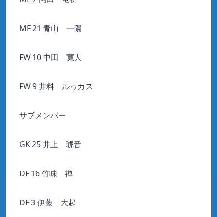
MF 21 青山 一陽
FW 10 中田 寛人
FW 9 井料 ルゥカス
サブメンバー
GK 25 井上 琥音
DF 16 竹味 禅
DF 3 伊藤 大起