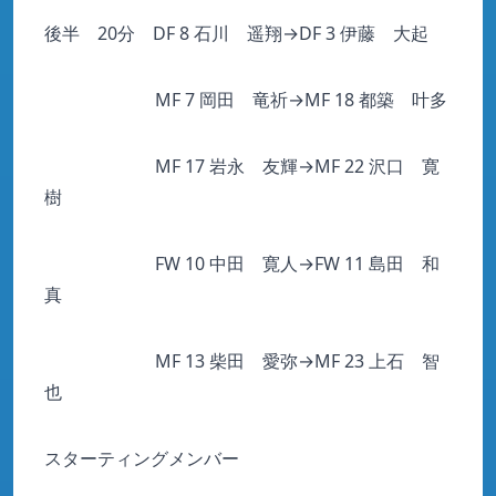
後半 20分 DF 8 石川 遥翔→DF 3 伊藤 大起
MF 7 岡田 竜祈→MF 18 都築 叶多
MF 17 岩永 友輝→MF 22 沢口 寛
樹
FW 10 中田 寛人→FW 11 島田 和
真
MF 13 柴田 愛弥→MF 23 上石 智
也
スターティングメンバー