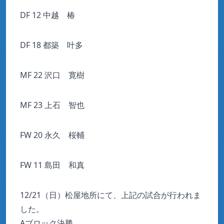
DF 12 中越 椿
DF 18 都築 叶多
MF 22 沢口 寛樹
MF 23 上石 智也
FW 20 永久 桜輔
FW 11 島田 和真
12/21（日）松屋地所にて、上記の試合が行われま
した。
Aブロック決勝