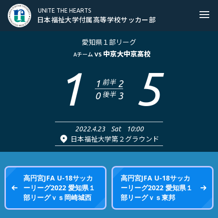
日本福祉大学付属高等学校サッカー部
UNITE THE HEARTS
Ope
日本福祉大学付属高等学校サッカー部
愛知県１部リーグ
中京大中京高校
Aチーム
VS
1
5
前半
1
2
後半
0
3
2022.4.23
Sat
10:00
日本福祉大学第２グラウンド
高円宮JFA U‐18サッカ
高円宮JFA U‐18サッカ
ーリーグ2022 愛知県１
ーリーグ2022 愛知県１
部リーグｖｓ岡崎城西
部リーグｖｓ東邦