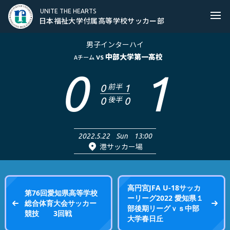
日本福祉大学付属高等学校サッカー部
UNITE THE HEARTS
Ope
日本福祉大学付属高等学校サッカー部
男子インターハイ
中部大学第一高校
Aチーム
VS
0
1
前半
0
1
後半
0
0
2022.5.22
Sun
13:00
港サッカー場
高円宮JFA U‐18サッカ
第76回愛知県高等学校
ーリーグ2022 愛知県１
総合体育大会サッカー
部後期リーグｖｓ中部
競技 3回戦
大学春日丘