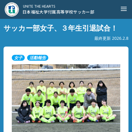
日本福祉大学付属高等学校サッカー部
UNITE THE HEARTS
Ope
日本福祉大学付属高等学校サッカー部
サッカー部女子、３年生引退試合！
最終更新 2026.2.8
女子
活動報告