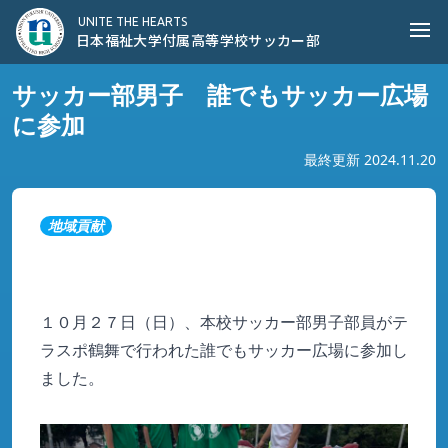
日本福祉大学付属高等学校サッカー部
UNITE THE HEARTS
Ope
日本福祉大学付属高等学校サッカー部
サッカー部男子 誰でもサッカー広場
に参加
最終更新 2024.11.20
地域貢献
１０月２７日（日）、本校サッカー部男子部員がテ
ラスポ鶴舞で行われた誰でもサッカー広場に参加し
ました。